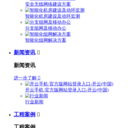
安全无线网络建设方案
智能化机房建设及动环监测
分支组网及移动办公
智能化组网解决方案
新闻资讯

新闻资讯
进一步了解

开云手机·官方版网站登录入口-开云(中国)
行业新闻
工程案例

工程案例