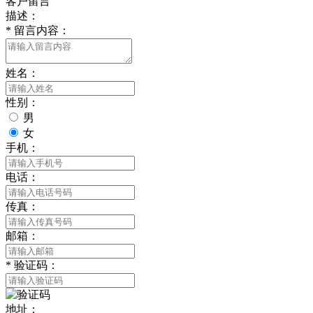
客户留言
描述：
*
留言内容：
姓名：
性别：
男
女
手机：
电话：
传真：
邮箱：
*
验证码：
地址：