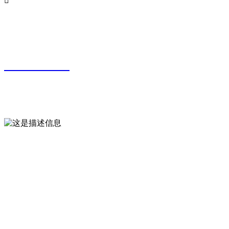

开云手机·官方版网站登录入口-开云(中
服务热线：
020-87566596
地址：
广州市萝岗区科学城科学大道绿地中央广场E栋2716室